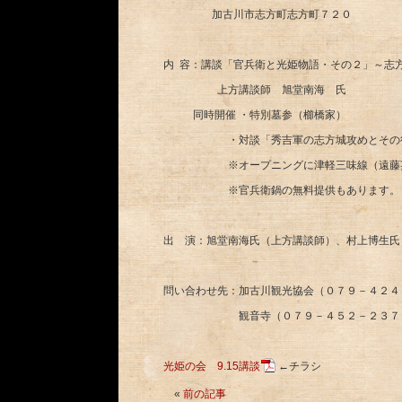
加古川市志方町志方町７２０
内 容：講談「官兵衛と光姫物語・その２」～志
上方講談師 旭堂南海 氏
同時開催 ・特別墓参（櫛橋家）
・対談「秀吉軍の志方城攻めとその後
※オープニングに津軽三味線（遠藤英莉
※官兵衛鍋の無料提供もあります。
出 演：旭堂南海氏（上方講談師）、村上博生氏
問い合わせ先：加古川観光協会（０７９－４２４
観音寺（０７９－４５２－２３７
光姫の会 9.15講談
←チラシ
«
前の記事