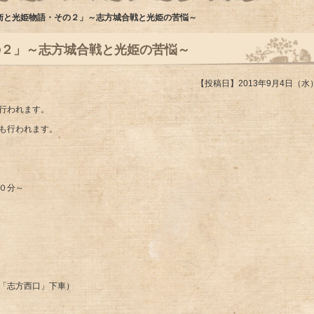
衛と光姫物語・その２」～志方城合戦と光姫の苦悩～
の２」～志方城合戦と光姫の苦悩～
【投稿日】2013年9月4日（水
行われます。
も行われます。
０分～
「志方西口」下車）