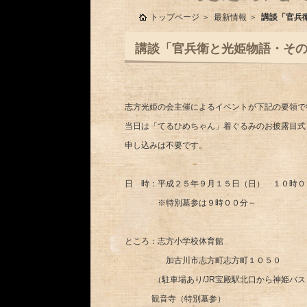
トップページ
最新情報
講談「官兵
講談「官兵衛と光姫物語・そ
志方光姫の会主催によるイベントが下記の要領で
当日は「てるひめちゃん」着ぐるみのお披露目式
申し込みは不要です。
日 時：平成２５年９月１５日（日） １０時０
※特別墓参は９時００分～
ところ：志方小学校体育館
加古川市志方町志方町１０５０
（駐車場あり/JR宝殿駅北口から神姫バス
観音寺（特別墓参）