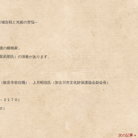
方城合戦と光姫の苦悩～
の櫛橋家」
那氏）の演奏があります。
（観音寺前住職）、上月昭信氏（加古川市文化財保護協会副会長）
－２１７０）
０）
次の記事
»