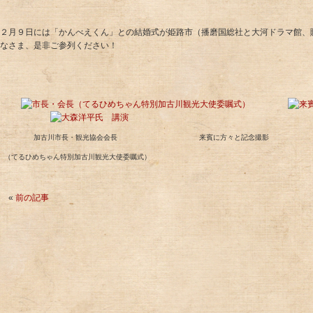
２月９日には「かんべえくん」との結婚式が姫路市（播磨国総社と大河ドラマ館、
なさま、是非ご参列ください！
加古川市長・観光協会会長 来賓に方々と記念撮影 講演
（てるひめちゃん特別加古川
観光大使委嘱式）
«
前の記事