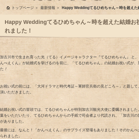
トップページ
最新情報
Happy Weddingてるひめちゃん～時を
Happy Weddingてるひめちゃん～時を超えた結婚
れました！
加古川市で生まれ育った光（てる）イメージキャラクター『てるひめちゃん』 と
んべえくん』が結婚式を挙げるのを前に、「てるひめちゃん」の結婚お祝い式が、
た
！
お祝い式の前には、「大河ドラマと時代考証～軍師官兵衛の見どころ～」と題して、
演いただきました。
結婚お祝い式の冒頭では、てるひめちゃんが特別加古川観光大使に委嘱されました
葉をいただいたり、てるひめちゃんからの手紙で司会者より代読され、「加古川の
がありました。
最後には、なんと！「かんべえくん」のサプライズ登場もありました！そのかんべえ
られました。