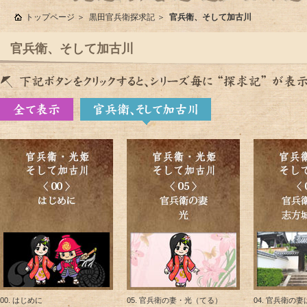
トップページ
黒田官兵衛探求記
官兵衛、そして加古川
官兵衛、そして加古川
00. はじめに
05. 官兵衛の妻・光（てる）
04. 官兵衛の