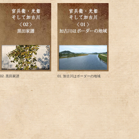
02. 黒田家譜
01. 加古川はボーダーの地域