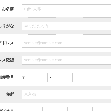
お名前
ふりがな
アドレス
レス確認
郵便番号
〒
-
住所