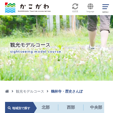
色変更
language
観光モデルコース
sightseeing model course
観光モデルコース
鶴林寺・歴史さんぽ

北部
西部
中央部
地域別で探す