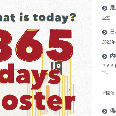
展
全室
日
2022
内
３６５
す。
※開催
備