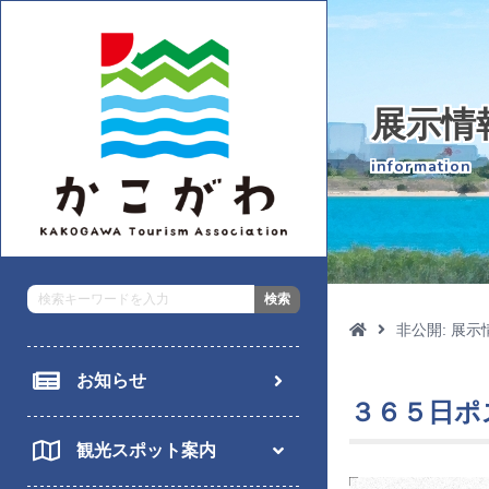
展示情
information
非公開: 展示

お知らせ
３６５日ポ
観光スポット案内