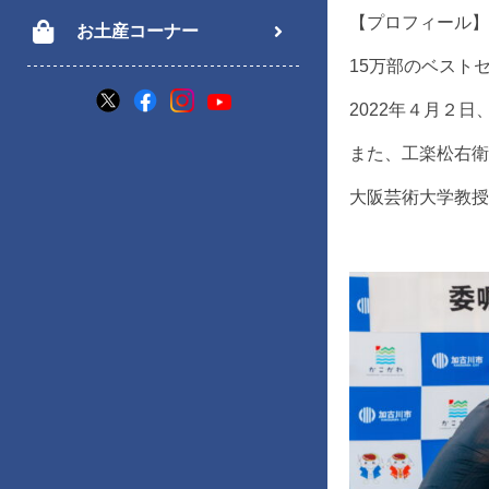
【プロフィール】
お土産コーナー
15万部のベスト
2022
年４月２日
また、工楽松右衛
大阪芸術大学教授