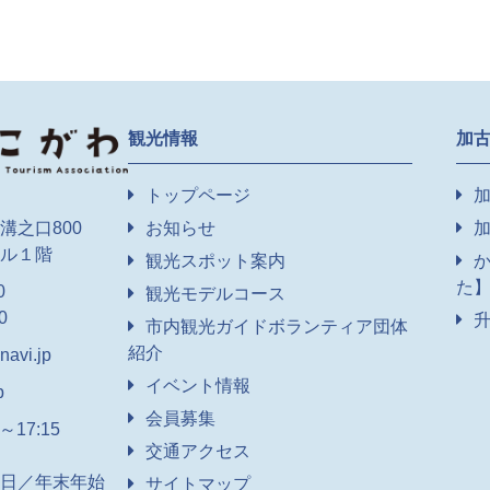
観光情報
加
トップページ
お知らせ
溝之口800
ル１階
観光スポット案内
た
0
観光モデルコース
0
市内観光ガイドボランティア団体
紹介
avi.jp
イベント情報
p
会員募集
17:15
交通アクセス
日／年末年始
サイトマップ