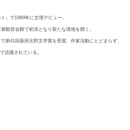
バイ』で
1989
年に文壇デビュー。
京都観世会館で初演となり新たな境地を開く。
』で第
41
回新田次郎文学賞を受賞。作家活動にとどまらず、
で活躍されている。