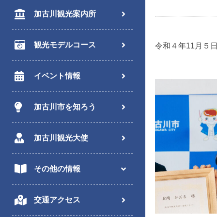
加古川観光案内所
観光モデルコース
令和４年11月５
イベント情報
加古川市を知ろう
加古川観光大使
その他の情報
交通アクセス