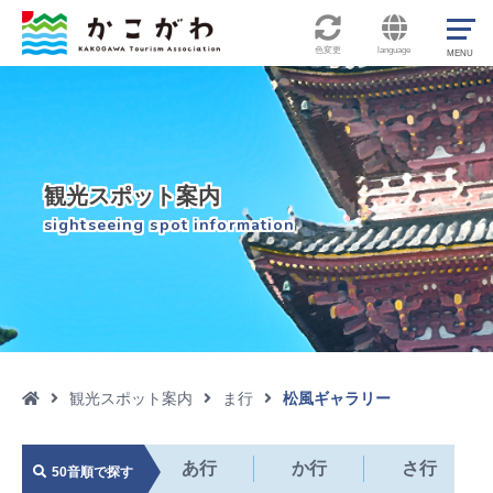
色変更
language
観光スポット案内
sightseeing spot information
観光スポット案内
ま行
松風ギャラリー

あ行
か行
さ行
50音順で探す